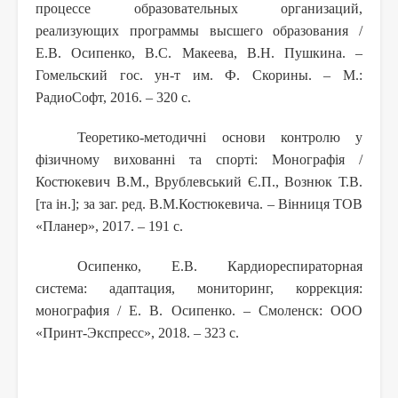
процессе образовательных организаций,
реализующих программы высшего образования /
Е.В. Осипенко, В.С. Макеева, В.Н. Пушкина. –
Гомельский гос. ун-т им. Ф. Скорины. – М.:
РадиоСофт, 2016. – 320 с.
Теоретико-методичні основи контролю у
фізичному вихованні та спорті: Монографія /
Костюкевич В.М., Врублевський Є.П., Вознюк Т.В.
[та ін.]; за заг. ред. В.М.Костюкевича. – Вінниця ТОВ
«Планер», 2017. – 191 c.
Осипенко, Е.В. Кардиореспираторная
система: адаптация, мониторинг, коррекция:
монография / Е. В. Осипенко. – Смоленск: ООО
«Принт-Экспресс», 2018. – 323 с.