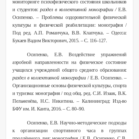
мониторинге психофизического состояния школьников
и студентов:
раздел в коллективной монографии /
Е.В.
Осипенко. – Проблемы оздоровительной физической
культуры и физической реабилитации: монография /
Под ред. А.П. Романчука, В.В. Клапчука. – Одесса:
Букаев Вадим Викторович, 2015. – С. 116–127.
Осипенко, Е.В.
Воздействие упражнений
аэробной направленности на физическое состояние
учащихся учреждений общего среднего образования:
раздел в коллективной монографии
/ Е.В. Осипенко. –
Организационные основы физической культуры, спорта
и туризма: монография / под общ. ред. С.И. Изаак, В.К.
Пельменёва, Н.С. Никитина. – Калининград: Изд-во
БФУ им. И. Канта, 2016. – С. 80–90.
Осипенко, Е.В.
Научно-методические подходы
к организации спортивного часа в группах
продлённого дня: монография / Е.В. Осипенко, С.В.