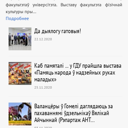
факультэтаў універсітэта. Выставу факультэта фізічнай
культуры пры…
Подробнее
Да дыялогу гатовыя!
22.12.2020
Каб памяталі ... у ГДУ прайшла выстава
«Памяць народа ў надзейных руках
маладых»
25.11.2020
Валанцёры ў Гомелі даглядаюць за
пахаваннямі ўдзельнікаў Вялікай
Айчыннай (Рэпартаж АНТ…
03.11.2020