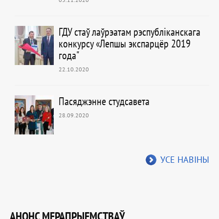
ГДУ стаў лаўрэатам рэспубліканскага
конкурсу «Лепшы экспарцёр 2019
года"
22.10.2020
Пасяджэнне студсавета
28.09.2020
УСЕ НАВІНЫ
АНОНС МЕРАПРЫЕМСТВАЎ