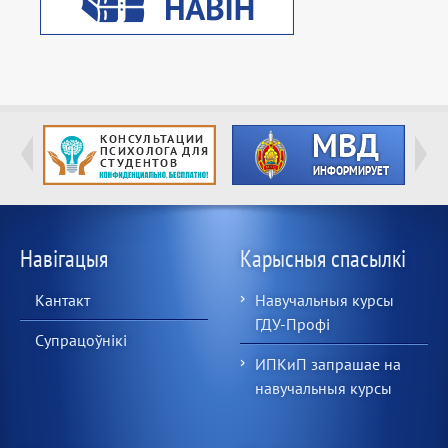
Навігацыя
Карысныя спасылкі
Кантакт
Навучальныя курсы
ГДУ-Профі
Супрацоўнікі
ИПКиП запрашае на
навучальныя курсы