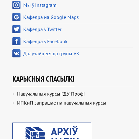
Мы ў Instagram
Кафедра на Google Maps
Кафедра ў Twitter
Кафедра ў Facebook
Далучайцеся да групы VK
КАРЫСНЫЯ СПАСЫЛКІ
Навучальныя курсы ГДУ-Профі
ИПКиП запрашае на навучальныя курсы