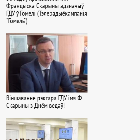
Францыска Скарыны адзначыў
ГДУ ў Гомелі (Тэлерадыёкампанія
"Гомель")
Віншаванне рэктара ГДУ імя Ф.
Скарыны з Днём ведаў!