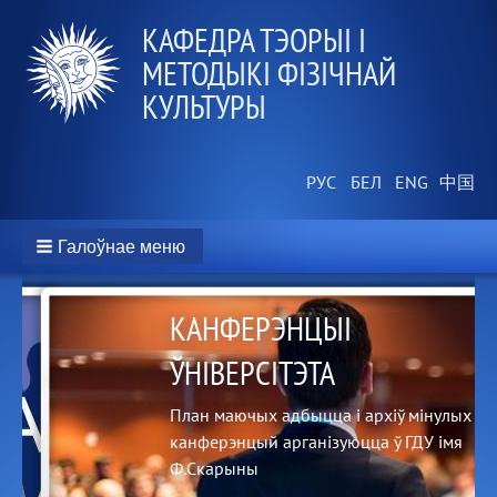
КАФЕДРА ТЭОРЫІ І
МЕТОДЫКІ ФІЗІЧНАЙ
КУЛЬТУРЫ
Галоўнае меню
КАНФЕРЭНЦЫІ
ЎНІВЕРСІТЭТА
на-
План маючых адбыцца і архіў мінулых
канферэнцый арганізуюцца ў ГДУ імя
Ф.Скарыны