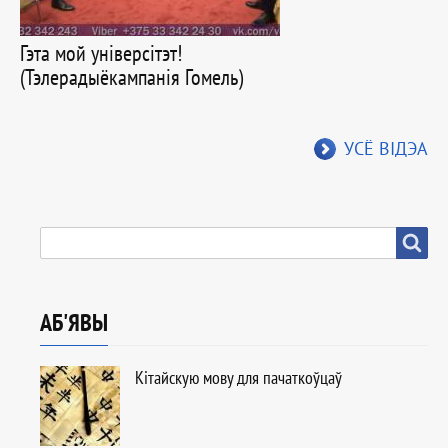
Гэта мой універсітэт!
(Тэлерадыёкампанія Гомель)
УСЁ ВІДЭА
ПОШУК
Пошук
АБ'ЯВЫ
Кітайскую мову для пачаткоўцаў