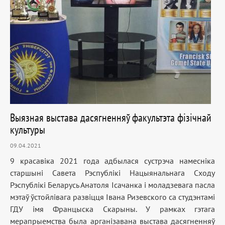
Выязная выстава дасягненняў факультэта фізічнай
культуры
09.04.2021
9 красавіка 2021 года адбылася сустрэча намесніка
старшыні Савета Рэспублікі Нацыянальнага Сходу
Рэспублікі Беларусь Анатоля Ісачанка і моладзевага пасла
мэтаў ўстойлівага развіцця Івана Ризевского са студэнтамі
ГДУ імя Францыска Скарыны. У рамках гэтага
мерапрыемства была арганізавана выстава дасягненняў